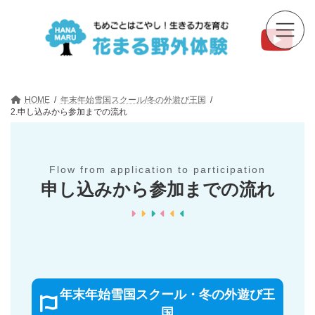
コ
ナ
ン
ビ
テ
ゲ
ン
ー
ツ
シ
へ
ョ
ス
ン
キ
に
HOME
年末年始雪国スクール/冬の外遊び王国
ッ
移
2.申し込みから参加までの流れ
プ
動
Flow from application to participation
申し込みから参加までの流れ
年末年始雪国スクール・冬の外遊び王
国