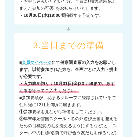
・
お申し込みいただいた方、全員に｢抽選結果をふ
まえた参加の可否｣をお知らせいたします。
・10月30日(木)19:00頃
掲載する予定です。
3.当日までの準備
■
会員マイページ
にて
健康調査票の入力をお願いし
ます
。
以前参加された方も、企画ごとに入力・提出
が必要です。
・入力締め切り：10月31日(金)23：59まで。
必ず
期限を守ってご入力ください。
■参加要項が、花まるグループに登録されているご
住所宛に12月上旬頃に届きます。
①
参加要項を見ながら準備をしてください。
②
年末年始雪国スクール・冬の外遊び王国を迎える
ための目標(髪の毛を洗えるようにするなど)と、ス
クール中の目標(名前で呼び合う友だちを作るなど)