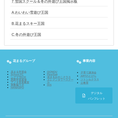
7.雪国スクール＆冬の外遊び王国掲示板
A.わいわい雪遊び王国
B.花まるスキー王国
C.冬の外遊び王国
花まるグループ
事業内容
花まる学習会
GONOU
子育て講演会
School FC
Flos/Sali
ARTのとびら
シグマTECH
花まるおやこクラス
ソトシルクラス
西郡学習道場
エレメンタリースクー
アノネ音楽教室
ル
公教育
算数脳ラボ
AIS
HANASPO
デジタル
パンフレット