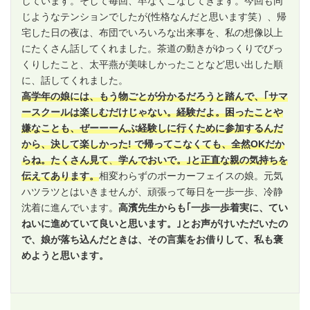
しています。そして毎回、卒なくこなしてきます。今回も同
じようなテンションでしたが(性格なんだと思います笑）、帰
宅した日の夜は、布団でいろいろな出来事を、私の想像以上
にたくさん話してくれました。茶道の動きがゆっくりでびっ
くりしたこと、太平燕が美味しかったことなど思い出した順
に、話してくれました。
高学年の娘には、もう物ごとが分かるだろうと踏んで、｢サマ
ースクールは楽しむだけじゃない。経験だよ。困ったことや
嫌なことも、ぜーーーんぶ経験しに行くために参加するんだ
から、決して楽しかった! で帰ってこなくても、全然OKだか
らね。たくさん見て
、
学んでおいで。｣と正直な親の気持ちを
伝えてあります。
相変わらずのポーカーフェイスの娘。元気
ハツラツとはいきませんが、頑張って毎日を一歩一歩、冷静
沈着に進んでいます。
高濱先生からも｢一歩一歩着実に、てい
ねいに進めていて良いと思います。｣とお声がけいただいたの
で、娘が落ち込んだときは、その言葉をお借りして、私も褒
めようと思います。