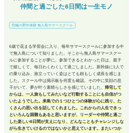
仲間と過ごした6日間は一生モノ
究極の野外体験 無人島サマースクール
6歳で花まる学習会に入り、毎年サマースクールに参加する中
で無人島について知りました。そこから無人島サマースクー
ルに参加することが夢に。参加できるとわかった日は、親子
で嬉しくて、毎日わくわくして過ごしました。新幹線に1人で
の乗り込み、旅立っていく姿はとても頼もしく成長を感じま
した。スクール中は掲示板を何度も確認。その中に笑顔の息
子がいて、夢が叶う素晴らしさを感じていました。
帰宅して
からは、一人旅もしてみたいなど行動することにも自信がつ
いたようでした。来島での１つひとつの体験が心に残り、た
くさんの思い出を話してくれました。これからの人生できっ
といろんな困難もあると思いますが、リーダーや仲間と過ご
した楽しい6日間が支えになり、どんなこともチャレンジしな
がら生きていけるのではないかと思えています。またいつか