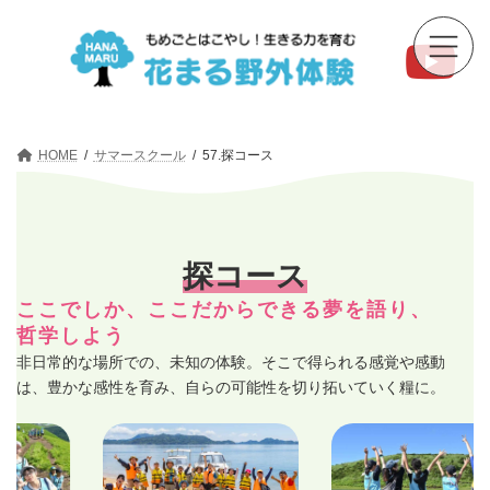
コ
ナ
ン
ビ
テ
ゲ
ン
ー
ツ
シ
へ
ョ
ス
ン
キ
に
HOME
サマースクール
57.探コース
ッ
移
プ
動
探コース
ここでしか、ここだからできる夢を語り、
哲学しよう
非日常的な場所での、未知の体験。そこで得られる感覚や感動
は、豊かな感性を育み、自らの可能性を切り拓いていく糧に。