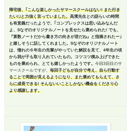
帰宅後、｢こんな楽しかったサマースクールはない! また行き
たい!｣と力強く言っていました。
高濱先生との語らいの時間
も有意義だったようで、｢コンプレックスは思い込みなんだ
よ、Sなぞのオリジナルノートを見せたら褒められた! でも、
『算数ノートだから書き方の向きが逆だね』と指摘されたー｣
と嬉しそうに話してくれました。Sなぞのオリジナルノート
は、憧れの６年生の先輩がやっていた解説を見て、4年生の頃
から我が子も取り入れていたもの。コツコツ積み上げできた
ものを褒められ、とても嬉しかったようです。
今回3回目のサ
マースクールですが、
毎回子どもが自分で考え、自ら行動す
ることで周囲が見えるようになり、また褒めてもらえて、さ
らに成長できる! そんないいことしかない機会をくださり心
より感謝します。