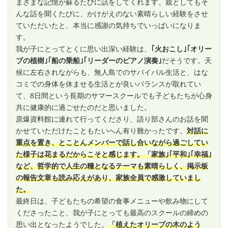
まざまな記憶が蘇るたびに話をしてくれます。親としてもそ
んな話を聞くたびに、かけがえのない素晴らしい経験をさせ
ていただいたと、本当に感謝の気持ちでいっぱいになりま
す。
我が子にとってとくに思い出深い経験は、
｢火おこし｣｢オリー
ブの植樹｣｢船の乗船｣｢リーダーのピアノ演奏｣
だそうです。天
候に左右されながらも、無人島でのサバイバル生活と、はな
コミでの身体を休ませる生活とが良いバランスが取れてい
て、8日間という長期のサマースクールでも子どもたちが心身
共に健康的に過ごせたのだと思いました。
原爆資料館に連れて行ってくださり、語り部さんのお話を聞
かせていただけたこともたいへん有り難かったです。
対話に
重点を置き、とことんメンバーで話し合いながら過ごしてい
た様子は花まるだからこそと感じます。「家族｣｢平和｣｢幸福｣
など、哲学的で人生の糧となるテーマも素晴らしく、掲示板
の報告文章も読み応えがあり、家族全員で感激していまし
た。
最終日は、子どもたちの希望の食事メニューや飲み物にして
くださったこと、我が子にとっても最高のスクールの締めの
思い出となったようでした。
「植えたオリーブの木のよう