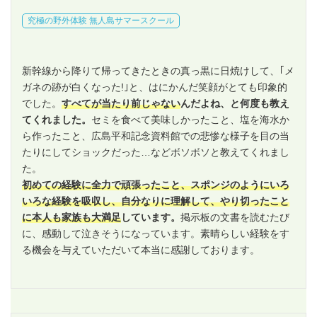
究極の野外体験 無人島サマースクール
新幹線から降りて帰ってきたときの真っ黒に日焼けして、｢メ
ガネの跡が白くなった!｣と、はにかんだ笑顔がとても印象的
でした。
すべてが当たり前じゃない
んだよね、と何度も教え
てくれました。
セミを食べて美味しかったこと、塩を海水か
ら作ったこと、広島平和記念資料館での悲惨な様子を目の当
たりにしてショックだった…などボソボソと教えてくれまし
た。
初めての経験に全力で頑張ったこと、スポンジのようにいろ
いろな経験を吸収し、自分なりに理解して、やり切ったこと
に本人も家族も大満足
しています。
掲示板の文書を読むたび
に、感動して泣きそうになっています。素晴らしい経験をす
る機会を与えていただいて本当に感謝しております。