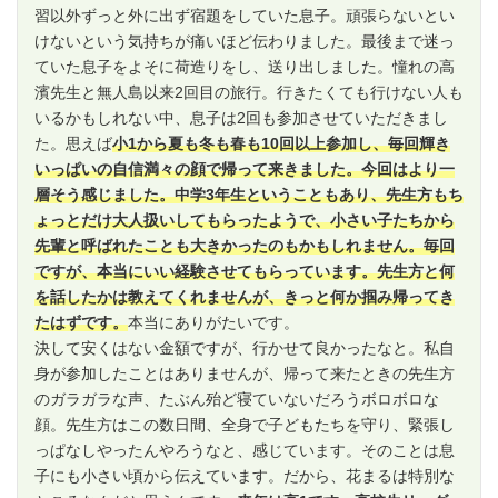
習以外ずっと外に出ず宿題をしていた息子。頑張らないとい
けないという気持ちが痛いほど伝わりました。最後まで迷っ
ていた息子をよそに荷造りをし、送り出しました。憧れの高
濱先生と無人島以来2回目の旅行。行きたくても行けない人も
いるかもしれない中、息子は2回も参加させていただきまし
た。思えば
小1から夏も冬も春も10回以上参加し、毎回輝き
いっぱいの自信満々の顔で帰って来きました。今回はより一
層そう感じました。中学3年生ということもあり、先生方もち
ょっとだけ大人扱いしてもらったようで、小さい子たちから
先輩と呼ばれたことも大きかったのもかもしれません。毎回
ですが、本当にいい経験させてもらっています。先生方と何
を話したかは教えてくれませんが、きっと何か掴み帰ってき
たはずです。
本当にありがたいです。
決して安くはない金額ですが、行かせて良かったなと。私自
身が参加したことはありませんが、帰って来たときの先生方
のガラガラな声、たぶん殆ど寝ていないだろうボロボロな
顔。先生方はこの数日間、全身で子どもたちを守り、緊張し
っぱなしやったんやろうなと、感じています。そのことは息
子にも小さい頃から伝えています。だから、花まるは特別な