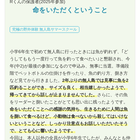
Rくんの保護者
(2025年参加)
命をいただくということ
究極の野外体験 無人島サマースクール
小学6年生で初めて無人島に行ったときには魚が釣れず、｢ど
うしてももう一度行って魚を釣って食べたい｣と懇願され、今
年(中2)が最後の参加になるので申込み、無事に当選。準備段
階でペットボトルの仕掛けを作ったり、魚の釣り方、捌き方
など見てから行きました。
2年ぶりの無人島では見事に魚を2
匹釣ることができ、サイズも良く、相当嬉しかったようで、
帰ってきてから話しが止まりませんでした。
さらに、その魚
をリーダーと捌いたことがとても思い出に残ったようです。
命をいただくことへの感謝の気持ち、生きるために人間は魚
を捌いて食べるけど、小動物は食べないから殺してはいけな
いということなど、しっかり注意点もお話しいただいたそう
で、とても心に響いたようです。
今回は、本人以外の全員が小学6年生でしたが、みんなとも仲