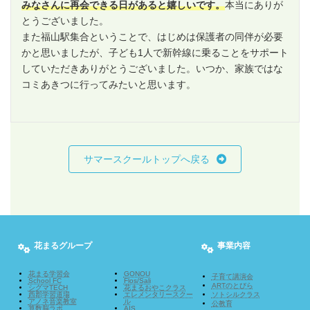
みなさんに再会できる日があると嬉しいです。
本当にありが
とうございました。
また福山駅集合ということで、はじめは保護者の同伴が必要
かと思いましたが、子ども1人で新幹線に乗ることをサポート
していただきありがとうございました。いつか、家族ではな
コミあきつに行ってみたいと思います。
サマースクールトップへ戻る
花まるグループ
事業内容
花まる学習会
GONOU
子育て講演会
School FC
Flos/Sali
ARTのとびら
シグマTECH
花まるおやこクラス
ソトシルクラス
西郡学習道場
エレメンタリースクー
アノネ音楽教室
ル
公教育
算数脳ラボ
AIS