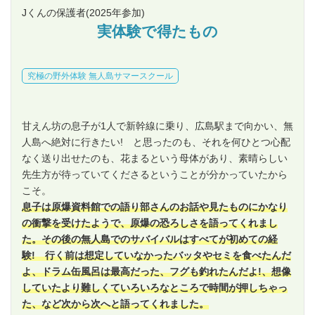
Jくんの保護者
(2025年参加)
実体験で得たもの
究極の野外体験 無人島サマースクール
甘えん坊の息子が1人で新幹線に乗り、広島駅まで向かい、無
人島へ絶対に行きたい! と思ったのも、それを何ひとつ心配
なく送り出せたのも、花まるという母体があり、素晴らしい
先生方が待っていてくださるということが分かっていたから
こそ。
息子は原爆資料館での語り部さんのお話や見たものにかなり
の衝撃を受けたようで、原爆の恐ろしさを語ってくれまし
た。その後の無人島でのサバイバルはすべてが初めての経
験! 行く前は想定していなかったバッタやセミを食べたんだ
よ、ドラム缶風呂は最高だった、フグも釣れたんだよ!、想像
していたより難しくていろいろなところで時間が押しちゃっ
た、など次から次へと語ってくれました。